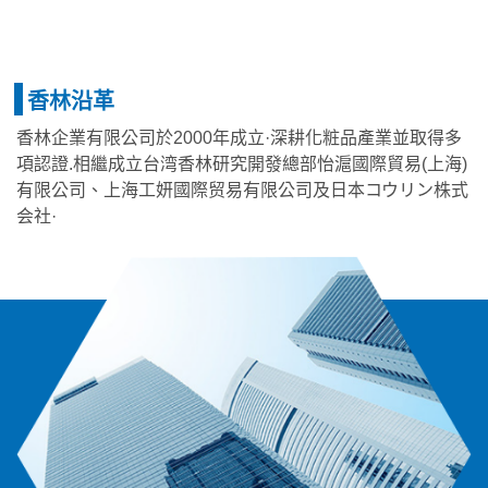
香林沿革
香林企業有限公司於2000年成立·深耕化粧品產業並取得多
項認證.相繼成立台湾香林研究開發總部怡滬國際貿易(上海)
有限公司、上海工妍國際贸易有限公司及日本コウリン株式
会社·